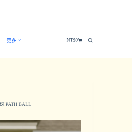
NT$
0
更多
 PATH BALL